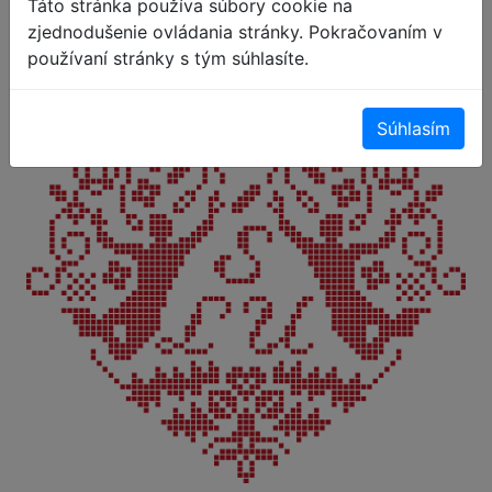
Táto stránka používa súbory cookie na
SLU bola založená v marci 2018 a je
zjednodušenie ovládania stránky. Pokračovaním v
používaní stránky s tým súhlasíte.
každoročne zaštrešovaná aj financovaná
Slovenskou asociáciou Frisbee.
Súhlasím